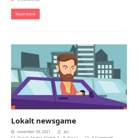
Read more
Lokalt newsgame
november 30, 2021
jes
Dansk
,
Analog
,
Digital
,
4. - 6. klasse
0 Comments