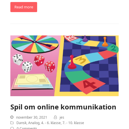
Read more
Spil om online kommunikation
november 30, 2021
jes
Dansk
,
Analog
,
4. - 6. klasse
,
7. - 10. klasse
0 Comments