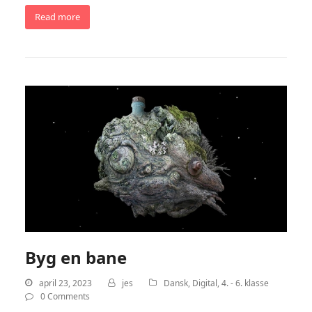
Read more
Byg en bane
april 23, 2023
jes
Dansk
,
Digital
,
4. - 6. klasse
0 Comments