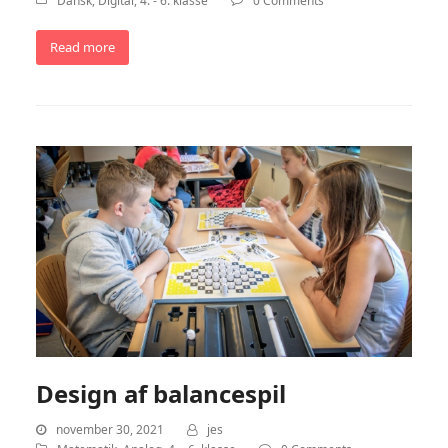
Dansk
,
Digital
,
4. - 6. klasse
0 Comments
Read more
Design af balancespil
november 30, 2021
jes